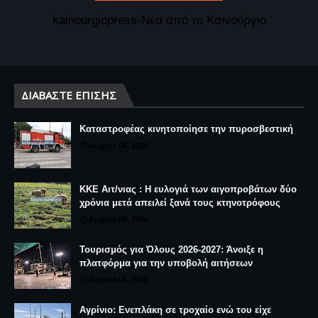
kainourgiopress-Νέα από το Καινούργιο
ΔΙΑΒΆΣΤΕ ΕΠΊΣΗΣ
Καταστροφέας κινητοποίησε την πυροσβεστική
August 06, 2026
ΚΚΕ Αιτ/νιας : Η ευλογιά των αιγοπροβάτων δύο
χρόνια μετά απειλεί ξανά τους κτηνοτρόφους
August 06, 2026
Τουρισμός για Όλους 2026-2027: Άνοιξε η
πλατφόρμα για την υποβολή αιτήσεων
August 06, 2026
Αγρίνιο: Ενεπλάκη σε τροχαίο ενώ του είχε