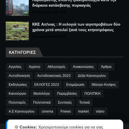
διάρκεια κατάσβεσης πυρκαγιάς
Αυγούστου 04, 2026
ΚΚΕ Αιτ/νιας : Η ευλογιά των αιγοπροβάτων δύο
χρόνια μετά απειλεί ξανά τους κτηνοτρόφους
Αυγούστου 06, 2026
ΚΑΤΗΓΟΡΊΕΣ
Αγγελίες
Αγρίνιο
Αθλητισμός
Ανακοινώσεις
Άρθρα
Αυτοδίοικηση
Αυτοδιοικητικές 2023
Δόξα Καινουργίου
Εκδηλώσεις
ΕΚΛΟΓΕΣ 2023
Ενημέρωση
Θέατρο-Κιν/φος
Καινούργιο
Μεσολόγγι
Παρεμβάσεις
ΠΟΛΙΤΙΚΗ
Πολιτισμός
Πολιτιστικά
Συνταγές
Τοπικά
A.E.Καινουργίου
cinema
Fnews
market
video
🍪
Cookies:
Χρησιμοποιούμε cookies για να σας