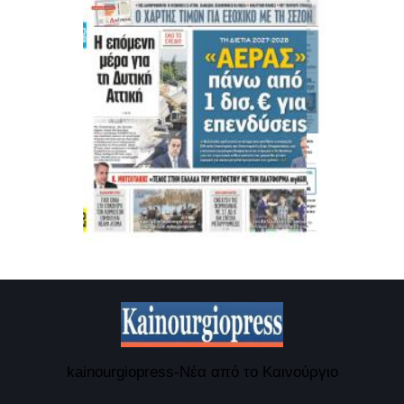
kainourgiopress-Νέα από το Καινούργιο