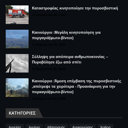
Καταστροφέας κινητοποίησε την πυροσβεστική
Αυγούστου 06, 2026
Καινούργιο :Μεγάλη κινητοποίηση για
πυργαγιά(φωτο-βίντεο)
Αυγούστου 03, 2026
Σύλληψη για απόπειρα ανθρωποκτονίας –
Πυροβόλησε έξω από σπίτι
Αυγούστου 02, 2026
Καινούργιο :Άμεση επέμβαση της πυροσβεστικής
,απέτρεψε τα χειρότερα - Προανάκριση για την
πυρκαγιά(φωτο-βίντεο)
Αυγούστου 03, 2026
ΚΑΤΗΓΟΡΊΕΣ
Αγγελίες
Αγρίνιο
Αθλητισμός
Ανακοινώσεις
Άρθρα