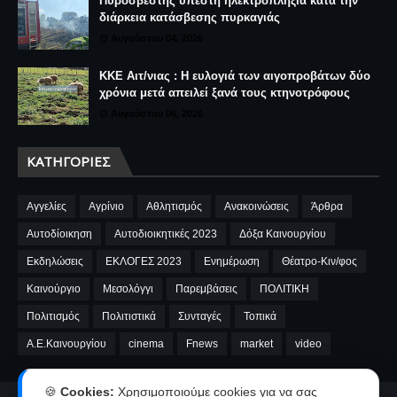
Πυροσβέστης υπέστη ηλεκτροπληξία κατά την
διάρκεια κατάσβεσης πυρκαγιάς
Αυγούστου 04, 2026
ΚΚΕ Αιτ/νιας : Η ευλογιά των αιγοπροβάτων δύο
χρόνια μετά απειλεί ξανά τους κτηνοτρόφους
Αυγούστου 06, 2026
ΚΑΤΗΓΟΡΊΕΣ
Αγγελίες
Αγρίνιο
Αθλητισμός
Ανακοινώσεις
Άρθρα
Αυτοδίοικηση
Αυτοδιοικητικές 2023
Δόξα Καινουργίου
Εκδηλώσεις
ΕΚΛΟΓΕΣ 2023
Ενημέρωση
Θέατρο-Κιν/φος
Καινούργιο
Μεσολόγγι
Παρεμβάσεις
ΠΟΛΙΤΙΚΗ
Πολιτισμός
Πολιτιστικά
Συνταγές
Τοπικά
A.E.Καινουργίου
cinema
Fnews
market
video
🍪
Cookies:
Χρησιμοποιούμε cookies για να σας