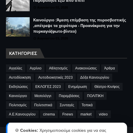
Πυροβόλησε έξω από σπίτι
Αυγούστου 02, 2026
Καινούργιο :Άμεση επέμβαση της πυροσβεστικής
,απέτρεψε τα χειρότερα - Προανάκριση για την
πυρκαγιά(φωτο-βίντεο)
Αυγούστου 03, 2026
ΚΑΤΗΓΟΡΊΕΣ
Αγγελίες
Αγρίνιο
Αθλητισμός
Ανακοινώσεις
Άρθρα
Αυτοδίοικηση
Αυτοδιοικητικές 2023
Δόξα Καινουργίου
Εκδηλώσεις
ΕΚΛΟΓΕΣ 2023
Ενημέρωση
Θέατρο-Κιν/φος
Καινούργιο
Μεσολόγγι
Παρεμβάσεις
ΠΟΛΙΤΙΚΗ
Πολιτισμός
Πολιτιστικά
Συνταγές
Τοπικά
A.E.Καινουργίου
cinema
Fnews
market
video
🍪
Cookies:
Χρησιμοποιούμε cookies για να σας