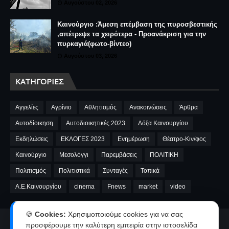
Αυγούστου 02, 2026
Καινούργιο :Άμεση επέμβαση της πυροσβεστικής
,απέτρεψε τα χειρότερα - Προανάκριση για την
πυρκαγιά(φωτο-βίντεο)
Αυγούστου 03, 2026
ΚΑΤΗΓΟΡΊΕΣ
Αγγελίες
Αγρίνιο
Αθλητισμός
Ανακοινώσεις
Άρθρα
Αυτοδίοικηση
Αυτοδιοικητικές 2023
Δόξα Καινουργίου
Εκδηλώσεις
ΕΚΛΟΓΕΣ 2023
Ενημέρωση
Θέατρο-Κιν/φος
Καινούργιο
Μεσολόγγι
Παρεμβάσεις
ΠΟΛΙΤΙΚΗ
Πολιτισμός
Πολιτιστικά
Συνταγές
Τοπικά
A.E.Καινουργίου
cinema
Fnews
market
video
🍪
Cookies:
Χρησιμοποιούμε cookies για να σας
προσφέρουμε την καλύτερη εμπειρία στην ιστοσελίδα
Αρχική
Ταυτότητα
Όροι χρήσης-Πολιτική απορρήτου