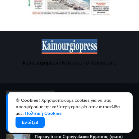
kainourgiopress-Νέα από το Καινούργιο
ΔΙΑΒΆΣΤΕ ΕΠΊΣΗΣ
🍪
Cookies:
Χρησιμοποιούμε cookies για να σας
προσφέρουμε την καλύτερη εμπειρία στην ιστοσελίδα
Πένθος στο Αγρινιώτικο μπάσκετ για την ξαφνική
μας.
Πολιτική Cookies
απώλεια του προπονητή Δημήτρη Καρατσώρη
Εντάξει!
August 07, 2026
Πυρκαγιά στα Στρογγυλέικα Ερμίτσας (φωτο)