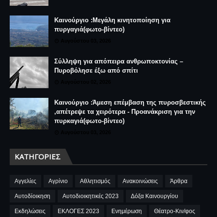
Καινούργιο :Μεγάλη κινητοποίηση για
πυργαγιά(φωτο-βίντεο)
Αυγούστου 03, 2026
Σύλληψη για απόπειρα ανθρωποκτονίας –
Πυροβόλησε έξω από σπίτι
Αυγούστου 02, 2026
Καινούργιο :Άμεση επέμβαση της πυροσβεστικής
,απέτρεψε τα χειρότερα - Προανάκριση για την
πυρκαγιά(φωτο-βίντεο)
Αυγούστου 03, 2026
ΚΑΤΗΓΟΡΊΕΣ
Αγγελίες
Αγρίνιο
Αθλητισμός
Ανακοινώσεις
Άρθρα
Αυτοδίοικηση
Αυτοδιοικητικές 2023
Δόξα Καινουργίου
Εκδηλώσεις
ΕΚΛΟΓΕΣ 2023
Ενημέρωση
Θέατρο-Κιν/φος