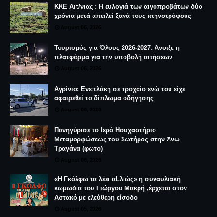
ΚΚΕ Αιτ/νιας : Η ευλογιά των αιγοπροβάτων δύο
χρόνια μετά απειλεί ξανά τους κτηνοτρόφους
August 06, 2026
Τουρισμός για Όλους 2026-2027: Άνοιξε η
πλατφόρμα για την υποβολή αιτήσεων
August 06, 2026
Αγρίνιο: Ενεπλάκη σε τροχαίο ενώ του είχε
αφαιρεθεί το δίπλωμα οδήγησης
August 06, 2026
Πανηγύρισε το Ιερό Ησυχαστήριο
Μεταμορφώσεως του Σωτήρος στην Άνω
Τραγάνα (φωτο)
August 06, 2026
«Η Γκόλφω τα λέει αLλιώς» η συναυλιακή
κωμωδία του Γιώργου Μακρή ,έρχεται στον
Αστακό με ελεύθερη είσοδο
August 05, 2026