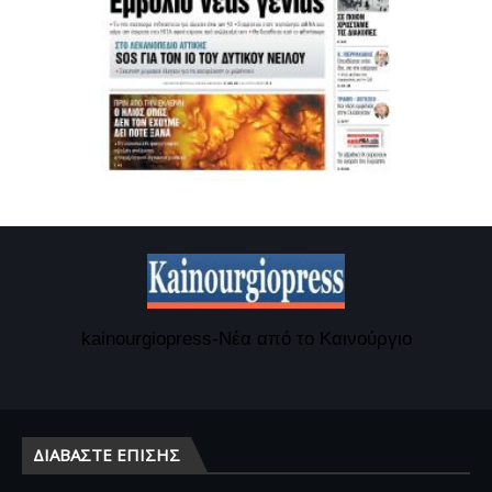
kainourgiopress-Νέα από το Καινούργιο
ΔΙΑΒΆΣΤΕ ΕΠΊΣΗΣ