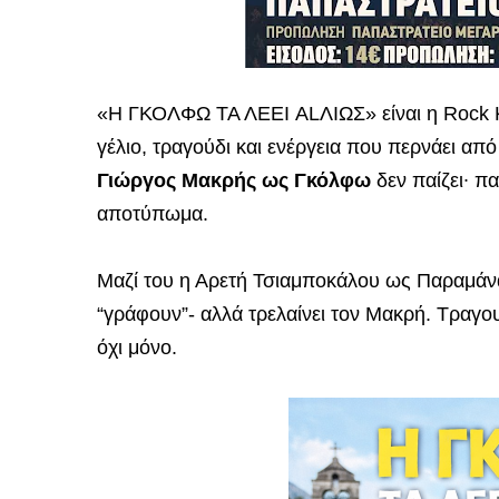
«Η ΓΚΟΛΦΩ ΤΑ ΛΕΕΙ ALΛΙΩΣ» είναι η Rock K
γέλιο, τραγούδι και ενέργεια που περνάει απ
Γιώργος Μακρής ως Γκόλφω
δεν παίζει∙ π
αποτύπωμα.
Μαζί του η Αρετή Τσιαμποκάλου ως Παραμάνα 
“γράφουν”- αλλά τρελαίνει τον Μακρή. Τραγου
όχι μόνο.