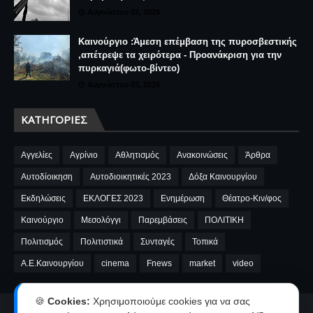
Αυγούστου 02, 2026
Καινούργιο :Άμεση επέμβαση της πυροσβεστικής
,απέτρεψε τα χειρότερα - Προανάκριση για την
πυρκαγιά(φωτο-βίντεο)
Αυγούστου 03, 2026
ΚΑΤΗΓΟΡΊΕΣ
Αγγελίες
Αγρίνιο
Αθλητισμός
Ανακοινώσεις
Άρθρα
Αυτοδίοικηση
Αυτοδιοικητικές 2023
Δόξα Καινουργίου
Εκδηλώσεις
ΕΚΛΟΓΕΣ 2023
Ενημέρωση
Θέατρο-Κιν/φος
Καινούργιο
Μεσολόγγι
Παρεμβάσεις
ΠΟΛΙΤΙΚΗ
Πολιτισμός
Πολιτιστικά
Συνταγές
Τοπικά
A.E.Καινουργίου
cinema
Fnews
market
video
🍪
Cookies:
Χρησιμοποιούμε cookies για να σας