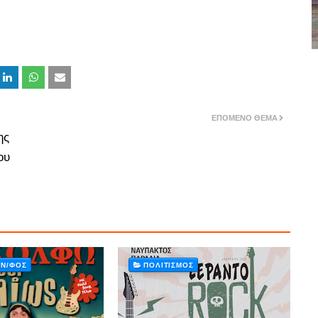
ΕΠΌΜΕΝΟ ΘΈΜΑ
ης
ου
ΙΝ/ΦΟΣ
ΠΟΛΙΤΙΣΜΌΣ