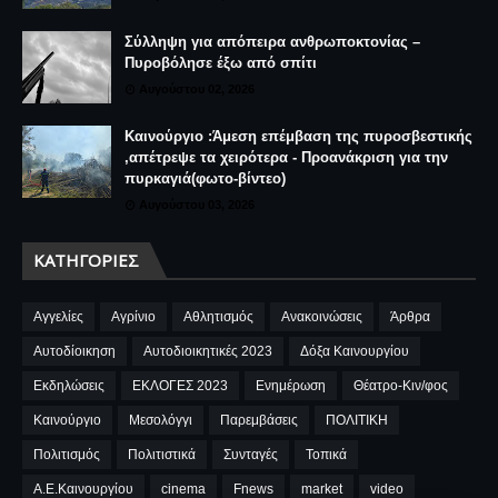
Σύλληψη για απόπειρα ανθρωποκτονίας –
Πυροβόλησε έξω από σπίτι
Αυγούστου 02, 2026
Καινούργιο :Άμεση επέμβαση της πυροσβεστικής
,απέτρεψε τα χειρότερα - Προανάκριση για την
πυρκαγιά(φωτο-βίντεο)
Αυγούστου 03, 2026
ΚΑΤΗΓΟΡΊΕΣ
Αγγελίες
Αγρίνιο
Αθλητισμός
Ανακοινώσεις
Άρθρα
Αυτοδίοικηση
Αυτοδιοικητικές 2023
Δόξα Καινουργίου
Εκδηλώσεις
ΕΚΛΟΓΕΣ 2023
Ενημέρωση
Θέατρο-Κιν/φος
Καινούργιο
Μεσολόγγι
Παρεμβάσεις
ΠΟΛΙΤΙΚΗ
Πολιτισμός
Πολιτιστικά
Συνταγές
Τοπικά
A.E.Καινουργίου
cinema
Fnews
market
video