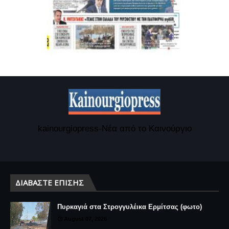
kainourgiopress-Νέα από το Καινούργιο
ΔΙΑΒΆΣΤΕ ΕΠΊΣΗΣ
Πυρκαγιά στα Στρογγυλέικα Ερμίτσας (φωτο)
August 07, 2026