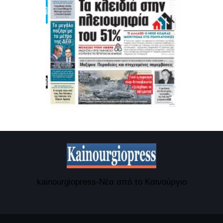
kainourgiopress-Νέα από το Καινούργιο