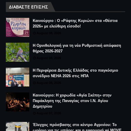
ΔΙΑΒΆΣΤΕ ΕΠΊΣΗΣ
Καινούργιο : Ο «Ράφτης Κυριών» στα «Θέστια
2026» με ελεύθερη είσοδο!
August 08, 2026
Η Ορνιθολογική για τη νέα Ρυθμιστική απόφαση
θήρας 2026-2027
August 08, 2026
Η Περιφέρεια Δυτικής Ελλάδας στο παγκόσμιο
συνέδριο NEHA 2026 στις ΗΠΑ
August 08, 2026
Καινούργιο: Η χορωδία «Αγία Σκέπη» στην
Παράκληση της Παναγίας στον Ι.Ν. Αγίου
Δημητρίου
August 07, 2026
Έλεγχος πρόσβασης στο κέντρο Αγρινίου: Το
ωράριο για τις μπάρες και η εφαρμογή wi.MOVE