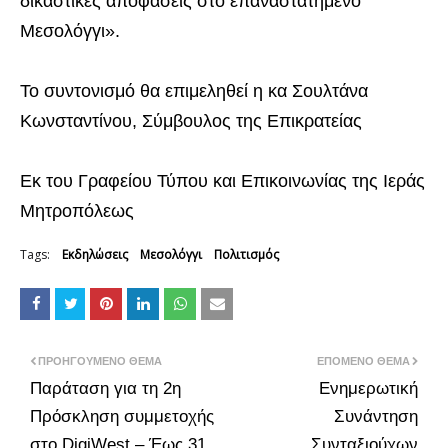
δικαστικές αποφάσεις στο επαναστατημένο
Μεσολόγγι».
Το συντονισμό θα επιμεληθεί η κα Σουλτάνα
Κωνσταντίνου, Σύμβουλος της Επικρατείας
Εκ του Γραφείου Τύπου και Επικοινωνίας της Ιεράς
Μητροπόλεως
Tags:
Εκδηλώσεις
Μεσολόγγι
Πολιτισμός
ΠΡΟΗΓΟΎΜΕΝΟ ΘΈΜΑ
ΕΠΌΜΕΝΟ ΘΈΜΑ
Παράταση για τη 2η
Ενημερωτική
Πρόσκληση συμμετοχής
Συνάντηση
στο DigiWest – Έως 31
Συνταξιούχων