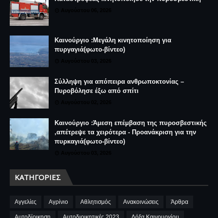
Αυγούστου 06, 2026
Καινούργιο :Μεγάλη κινητοποίηση για
πυργαγιά(φωτο-βίντεο)
Αυγούστου 03, 2026
Σύλληψη για απόπειρα ανθρωποκτονίας –
Πυροβόλησε έξω από σπίτι
Αυγούστου 02, 2026
Καινούργιο :Άμεση επέμβαση της πυροσβεστικής
,απέτρεψε τα χειρότερα - Προανάκριση για την
πυρκαγιά(φωτο-βίντεο)
Αυγούστου 03, 2026
ΚΑΤΗΓΟΡΊΕΣ
Αγγελίες
Αγρίνιο
Αθλητισμός
Ανακοινώσεις
Άρθρα
Αυτοδίοικηση
Αυτοδιοικητικές 2023
Δόξα Καινουργίου