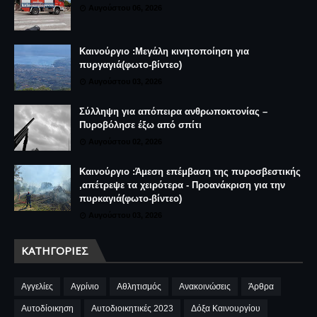
Αυγούστου 06, 2026
Καινούργιο :Μεγάλη κινητοποίηση για
πυργαγιά(φωτο-βίντεο)
Αυγούστου 03, 2026
Σύλληψη για απόπειρα ανθρωποκτονίας –
Πυροβόλησε έξω από σπίτι
Αυγούστου 02, 2026
Καινούργιο :Άμεση επέμβαση της πυροσβεστικής
,απέτρεψε τα χειρότερα - Προανάκριση για την
πυρκαγιά(φωτο-βίντεο)
Αυγούστου 03, 2026
ΚΑΤΗΓΟΡΊΕΣ
Αγγελίες
Αγρίνιο
Αθλητισμός
Ανακοινώσεις
Άρθρα
Αυτοδίοικηση
Αυτοδιοικητικές 2023
Δόξα Καινουργίου