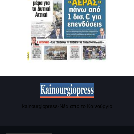
kainourgiopress-Νέα από το Καινούργιο