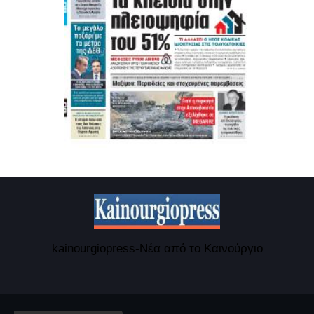
kainourgiopress-Νέα από το Καινούργιο