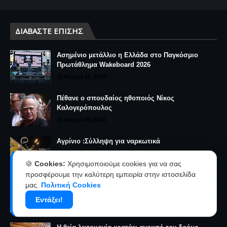
ΔΙΑΒΆΣΤΕ ΕΠΊΣΗΣ
Ασημένιο μετάλλιο η Ελλάδα στο Παγκόσμιο
Πρωτάθλημα Wakeboard 2026
August 10, 2026
Πέθανε ο σπουδαίος ηθοποιός Νίκος
Καλογερόπουλος
August 09, 2026
Αγρίνιο :Σύλληψη για ναρκωτικά
August 09, 2026
🍪
Cookies:
Χρησιμοποιούμε cookies για να σας
προσφέρουμε την καλύτερη εμπειρία στην ιστοσελίδα
Αντάμωμα απανταχού Αργυροπηγαδιτών (φωτο)
μας.
Πολιτική Cookies
August 09, 2026
Εντάξει!