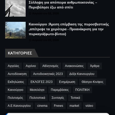
Σύλληψη για απόπειρα ανθρωποκτονίας –
Πυροβόλησε έξω από σπίτι
Αυγούστου 02, 2026
Καινούργιο :Άμεση επέμβαση της πυροσβεστικής
,απέτρεψε τα χειρότερα - Προανάκριση για την
πυρκαγιά(φωτο-βίντεο)
Αυγούστου 03, 2026
ΚΑΤΗΓΟΡΊΕΣ
Αγγελίες
Αγρίνιο
Αθλητισμός
Ανακοινώσεις
Άρθρα
Αυτοδίοικηση
Αυτοδιοικητικές 2023
Δόξα Καινουργίου
Εκδηλώσεις
ΕΚΛΟΓΕΣ 2023
Ενημέρωση
Θέατρο-Κιν/φος
Καινούργιο
Μεσολόγγι
Παρεμβάσεις
ΠΟΛΙΤΙΚΗ
Πολιτισμός
Πολιτιστικά
Συνταγές
Τοπικά
A.E.Καινουργίου
cinema
Fnews
market
video