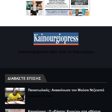
kainourgiopress-Νέα από το Καινούργιο
ΔΙΑΒΆΣΤΕ ΕΠΊΣΗΣ
Παναιτωλικός: Ανακοίνωσε τον Μούσα Ντζενεπό
August 08, 2026
Καινούργιο : Ο «Ράφτης Κυριών» στα «Θέστια