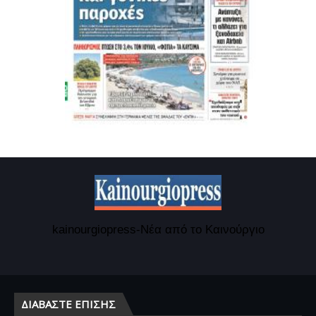
kainourgiopress-Νέα από το Καινούργιο
ΔΙΑΒΆΣΤΕ ΕΠΊΣΗΣ