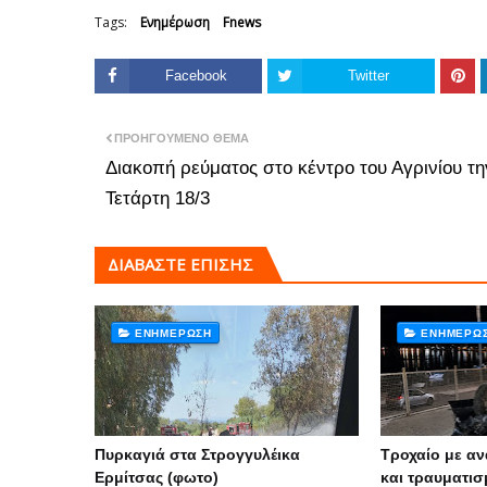
Tags:
Ενημέρωση
Fnews
Facebook
Twitter
ΠΡΟΗΓΟΎΜΕΝΟ ΘΈΜΑ
Διακοπή ρεύματος στο κέντρο του Αγρινίου τη
Τετάρτη 18/3
ΔΙΑΒΑΣΤΕ ΕΠΙΣΗΣ
ΕΝΗΜΈΡΩΣΗ
ΕΝΗΜΈΡΩ
Πυρκαγιά στα Στρογγυλέικα
Τροχαίο με α
Ερμίτσας (φωτο)
και τραυματισ