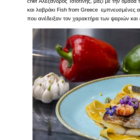
chef Αλέξανδρος Τσιοτίνης, μαζί με την ομάδ
και λαβράκι Fish from Greece εμπνευσμένες α
που ανέδειξαν τον χαρακτήρα των ψαριών και 