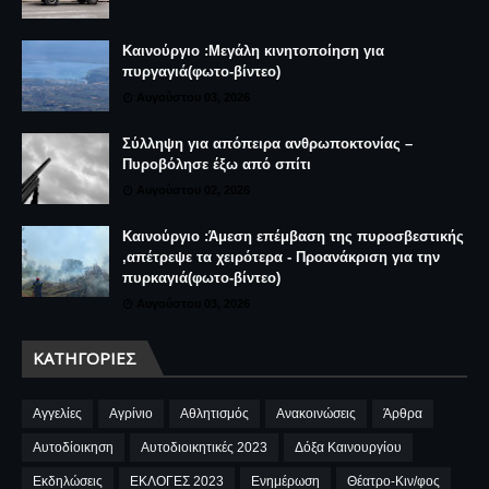
Καινούργιο :Μεγάλη κινητοποίηση για
πυργαγιά(φωτο-βίντεο)
Αυγούστου 03, 2026
Σύλληψη για απόπειρα ανθρωποκτονίας –
Πυροβόλησε έξω από σπίτι
Αυγούστου 02, 2026
Καινούργιο :Άμεση επέμβαση της πυροσβεστικής
,απέτρεψε τα χειρότερα - Προανάκριση για την
πυρκαγιά(φωτο-βίντεο)
Αυγούστου 03, 2026
ΚΑΤΗΓΟΡΊΕΣ
Αγγελίες
Αγρίνιο
Αθλητισμός
Ανακοινώσεις
Άρθρα
Αυτοδίοικηση
Αυτοδιοικητικές 2023
Δόξα Καινουργίου
Εκδηλώσεις
ΕΚΛΟΓΕΣ 2023
Ενημέρωση
Θέατρο-Κιν/φος