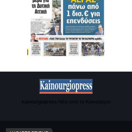
kainourgiopress-Νέα από το Καινούργιο