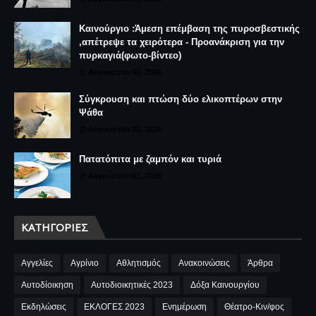
Καινούργιο :Άμεση επέμβαση της πυροσβεστικής
,απέτρεψε τα χειρότερα - Προανάκριση για την
πυρκαγιά(φωτο-βίντεο)
Αυγούστου 03, 2026
Σύγκρουση και πτώση δύο ελικοπτέρων στην
Ψάθα
Αυγούστου 02, 2026
Πατατόπιτα με ζαμπόν και τυριά
Αυγούστου 03, 2026
ΚΑΤΗΓΟΡΊΕΣ
Αγγελίες
Αγρίνιο
Αθλητισμός
Ανακοινώσεις
Άρθρα
Αυτοδίοικηση
Αυτοδιοικητικές 2023
Δόξα Καινουργίου
Εκδηλώσεις
ΕΚΛΟΓΕΣ 2023
Ενημέρωση
Θέατρο-Κιν/φος