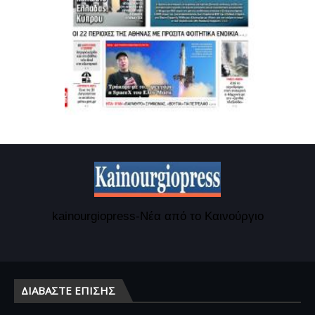
kainourgiopress-Νέα από το Καινούργιο
ΔΙΑΒΆΣΤΕ ΕΠΊΣΗΣ