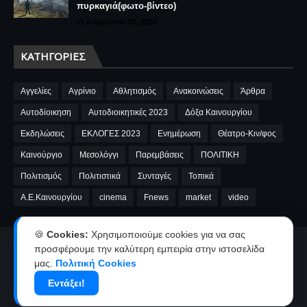
πυρκαγιά(φωτο-βίντεο)
Αυγούστου 03, 2026
ΚΑΤΗΓΟΡΊΕΣ
Αγγελίες
Αγρίνιο
Αθλητισμός
Ανακοινώσεις
Άρθρα
Αυτοδίοικηση
Αυτοδιοικητικές 2023
Δόξα Καινουργίου
Εκδηλώσεις
ΕΚΛΟΓΕΣ 2023
Ενημέρωση
Θέατρο-Κιν/φος
Καινούργιο
Μεσολόγγι
Παρεμβάσεις
ΠΟΛΙΤΙΚΗ
Πολιτισμός
Πολιτιστικά
Συνταγές
Τοπικά
A.E.Καινουργίου
cinema
Fnews
market
video
🍪
Cookies:
Χρησιμοποιούμε cookies για να σας
προσφέρουμε την καλύτερη εμπειρία στην ιστοσελίδα
Αρχική
Ταυτότητα
Όροι χρήσης-Πολιτική απορρήτου
μας.
Πολιτική Cookies
Επικοινωνία-Διαφήμιση
Εντάξει!
Copyright ©
2026
kainourgiopress-Νέα από το Καινούργιο,το Αγρίνιο
και την Αιτωλοακαρνανία