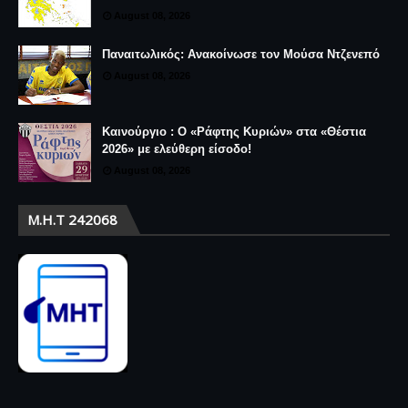
August 08, 2026
Παναιτωλικός: Ανακοίνωσε τον Μούσα Ντζενεπό
August 08, 2026
Καινούργιο : Ο «Ράφτης Κυριών» στα «Θέστια
2026» με ελεύθερη είσοδο!
August 08, 2026
Μ.Η.Τ 242068