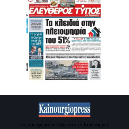
kainourgiopress-Νέα από το Καινούργιο