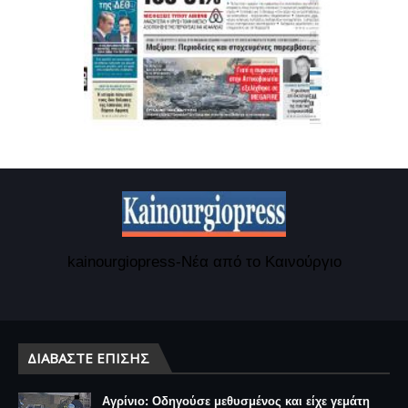
kainourgiopress-Νέα από το Καινούργιο
ΔΙΑΒΆΣΤΕ ΕΠΊΣΗΣ
Αγρίνιο: Οδηγούσε μεθυσμένος και είχε γεμάτη