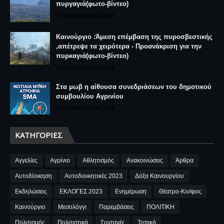
πυργαγιά(φωτο-βίντεο)
Αυγούστου 03, 2026
Καινούργιο :Άμεση επέμβαση της πυροσβεστικής
,απέτρεψε τα χειρότερα - Προανάκριση για την
πυρκαγιά(φωτο-βίντεο)
Αυγούστου 03, 2026
Στα μωβ η αίθουσα συνεδριάσεων του δημοτικού
συμβουλίου Αγρινίου
Αυγούστου 06, 2026
ΚΑΤΗΓΟΡΊΕΣ
Αγγελίες
Αγρίνιο
Αθλητισμός
Ανακοινώσεις
Άρθρα
Αυτοδίοικηση
Αυτοδιοικητικές 2023
Δόξα Καινουργίου
Εκδηλώσεις
ΕΚΛΟΓΕΣ 2023
Ενημέρωση
Θέατρο-Κιν/φος
Καινούργιο
Μεσολόγγι
Παρεμβάσεις
ΠΟΛΙΤΙΚΗ
Πολιτισμός
Πολιτιστικά
Συνταγές
Τοπικά