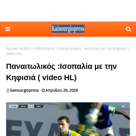
Αρχική σελίδα
Αθλητισμός
Παναιτωλικός :Ισοπαλία με την Κηφισιά (
video HL)
Παναιτωλικός :Ισοπαλία με την
Κηφισιά ( video HL)
kainourgiopress
Απριλίου 26, 2026