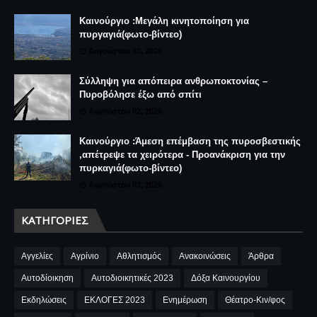
Καινούργιο :Μεγάλη κινητοποίηση για
πυργαγιά(φωτο-βίντεο)
Αυγούστου 03, 2026
Σύλληψη για απόπειρα ανθρωποκτονίας –
Πυροβόλησε έξω από σπίτι
Αυγούστου 02, 2026
Καινούργιο :Άμεση επέμβαση της πυροσβεστικής
,απέτρεψε τα χειρότερα - Προανάκριση για την
πυρκαγιά(φωτο-βίντεο)
Αυγούστου 03, 2026
ΚΑΤΗΓΟΡΊΕΣ
Αγγελίες
Αγρίνιο
Αθλητισμός
Ανακοινώσεις
Άρθρα
Αυτοδίοικηση
Αυτοδιοικητικές 2023
Δόξα Καινουργίου
Εκδηλώσεις
ΕΚΛΟΓΕΣ 2023
Ενημέρωση
Θέατρο-Κιν/φος