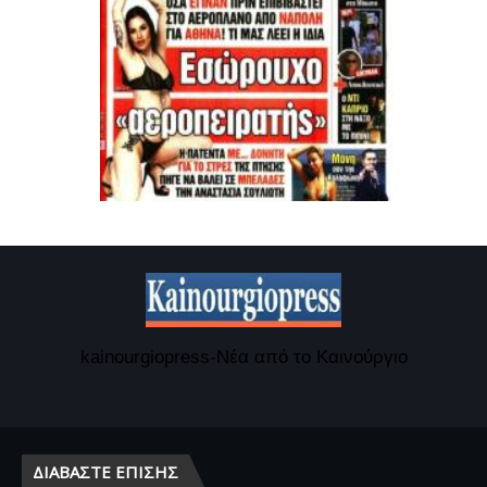
kainourgiopress-Νέα από το Καινούργιο
ΔΙΑΒΆΣΤΕ ΕΠΊΣΗΣ