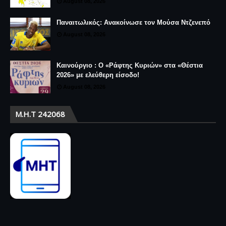
August 08, 2026
Παναιτωλικός: Ανακοίνωσε τον Μούσα Ντζενεπό
August 08, 2026
Καινούργιο : Ο «Ράφτης Κυριών» στα «Θέστια
2026» με ελεύθερη είσοδο!
August 08, 2026
Μ.Η.Τ 242068