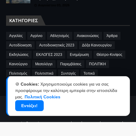
Αυγούστου 03, 2026
ΚΑΤΗΓΟΡΊΕΣ
Αγγελίες
Αγρίνιο
Αθλητισμός
Ανακοινώσεις
Άρθρα
Αυτοδίοικηση
Αυτοδιοικητικές 2023
Δόξα Καινουργίου
Εκδηλώσεις
ΕΚΛΟΓΕΣ 2023
Ενημέρωση
Θέατρο-Κιν/φος
Καινούργιο
Μεσολόγγι
Παρεμβάσεις
ΠΟΛΙΤΙΚΗ
Πολιτισμός
Πολιτιστικά
Συνταγές
Τοπικά
A.E.Καινουργίου
cinema
Fnews
market
video
🍪
Cookies:
Χρησιμοποιούμε cookies για να σας
προσφέρουμε την καλύτερη εμπειρία στην ιστοσελίδα
μας.
Πολιτική Cookies
Εντάξει!
Αρχική
Ταυτότητα
Όροι χρήσης-Πολιτική απορρήτου
Επικοινωνία-Διαφήμιση
Copyright ©
2026
kainourgiopress-Νέα από το Καινούργιο,το Αγρίνιο
και την Αιτωλοακαρνανία