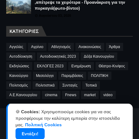
,απέτρεψε τα χειρότερα - Προανάκριση για την
πυρκαγιά(φωτο-βίντεο)
Αυγούστου 03, 2026
ΚΑΤΗΓΟΡΊΕΣ
Αγγελίες
Αγρίνιο
Αθλητισμός
Ανακοινώσεις
Άρθρα
Αυτοδίοικηση
Αυτοδιοικητικές 2023
Δόξα Καινουργίου
Εκδηλώσεις
ΕΚΛΟΓΕΣ 2023
Ενημέρωση
Θέατρο-Κιν/φος
Καινούργιο
Μεσολόγγι
Παρεμβάσεις
ΠΟΛΙΤΙΚΗ
Πολιτισμός
Πολιτιστικά
Συνταγές
Τοπικά
A.E.Καινουργίου
cinema
Fnews
market
video
🍪
Cookies:
Χρησιμοποιούμε cookies για να σας
Αρχική
Ταυτότητα
Όροι χρήσης-Πολιτική απορρήτου
προσφέρουμε την καλύτερη εμπειρία στην ιστοσελίδα
μας.
Πολιτική Cookies
Επικοινωνία-Διαφήμιση
Εντάξει!
Copyright ©
2026
kainourgiopress-Νέα από το Καινούργιο,το Αγρίνιο