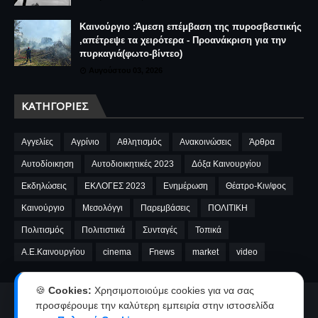
Καινούργιο :Άμεση επέμβαση της πυροσβεστικής
,απέτρεψε τα χειρότερα - Προανάκριση για την
πυρκαγιά(φωτο-βίντεο)
Αυγούστου 03, 2026
ΚΑΤΗΓΟΡΊΕΣ
Αγγελίες
Αγρίνιο
Αθλητισμός
Ανακοινώσεις
Άρθρα
Αυτοδίοικηση
Αυτοδιοικητικές 2023
Δόξα Καινουργίου
Εκδηλώσεις
ΕΚΛΟΓΕΣ 2023
Ενημέρωση
Θέατρο-Κιν/φος
Καινούργιο
Μεσολόγγι
Παρεμβάσεις
ΠΟΛΙΤΙΚΗ
Πολιτισμός
Πολιτιστικά
Συνταγές
Τοπικά
A.E.Καινουργίου
cinema
Fnews
market
video
🍪
Cookies:
Χρησιμοποιούμε cookies για να σας
Αρχική
Ταυτότητα
Όροι χρήσης-Πολιτική απορρήτου
προσφέρουμε την καλύτερη εμπειρία στην ιστοσελίδα