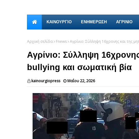
ΚΑΙΝΟΎΡΓΙΟ
ΕΝΗΜΕΡΩΣΗ
ΑΓΡΙΝΙΟ
Αρχική σελίδα
Fnews
Αγρίνιο: Σύλληψη 16χρονης και της μητ
Αγρίνιο: Σύλληψη 16χρονης 
bullying και σωματική βία
kainourgiopress
Μαΐου 22, 2026