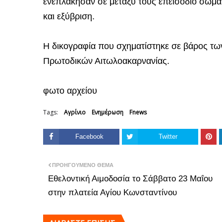
ενεπλάκησαν σε μεταξύ τους επεισόδιο σωμα
και εξύβριση.
Η δικογραφία που σχηματίστηκε σε βάρος τω
Πρωτοδικών Αιτωλοακαρνανίας.
φωτο αρχείου
Tags:
Αγρίνιο
Ενημέρωση
Fnews
Facebook
Twitter
ΠΡΟΗΓΟΎΜΕΝΟ ΘΈΜΑ
Εθελοντική Αιμοδοσία το Σάββατο 23 Μαΐου
στην πλατεία Αγίου Κωνσταντίνου