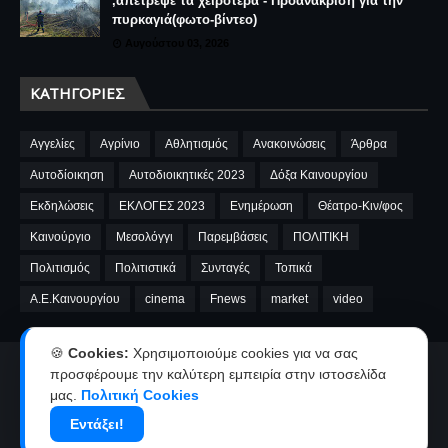
,απέτρεψε τα χειρότερα - Προανάκριση για την
πυρκαγιά(φωτο-βίντεο)
Αυγούστου 03, 2026
ΚΑΤΗΓΟΡΊΕΣ
Αγγελίες
Αγρίνιο
Αθλητισμός
Ανακοινώσεις
Άρθρα
Αυτοδίοικηση
Αυτοδιοικητικές 2023
Δόξα Καινουργίου
Εκδηλώσεις
ΕΚΛΟΓΕΣ 2023
Ενημέρωση
Θέατρο-Κιν/φος
Καινούργιο
Μεσολόγγι
Παρεμβάσεις
ΠΟΛΙΤΙΚΗ
Πολιτισμός
Πολιτιστικά
Συνταγές
Τοπικά
A.E.Καινουργίου
cinema
Fnews
market
video
🍪
Cookies:
Χρησιμοποιούμε cookies για να σας
Αρχική
Ταυτότητα
Όροι χρήσης-Πολιτική απορρήτου
προσφέρουμε την καλύτερη εμπειρία στην ιστοσελίδα
μας.
Πολιτική Cookies
Επικοινωνία-Διαφήμιση
Εντάξει!
Copyright ©
2026
kainourgiopress-Νέα από το Καινούργιο,το Αγρίνιο