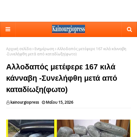
Αρχική σελίδα
Ενημέρωση
Αλλοδαπός μετέφερε 167 κιλά κάνναβη
-Συνελήφθη μετά από καταδίωξη(φωτο)
Αλλοδαπός μετέφερε 167 κιλά
κάνναβη -Συνελήφθη μετά από
καταδίωξη(φωτο)
kainourgiopress
Μαΐου 15, 2026