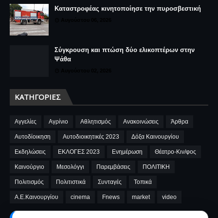
Καταστροφέας κινητοποίησε την πυροσβεστική
Αυγούστου 06, 2026
Σύγκρουση και πτώση δύο ελικοπτέρων στην
Ψάθα
Αυγούστου 02, 2026
ΚΑΤΗΓΟΡΊΕΣ
Αγγελίες
Αγρίνιο
Αθλητισμός
Ανακοινώσεις
Άρθρα
Αυτοδίοικηση
Αυτοδιοικητικές 2023
Δόξα Καινουργίου
Εκδηλώσεις
ΕΚΛΟΓΕΣ 2023
Ενημέρωση
Θέατρο-Κιν/φος
Καινούργιο
Μεσολόγγι
Παρεμβάσεις
ΠΟΛΙΤΙΚΗ
Πολιτισμός
Πολιτιστικά
Συνταγές
Τοπικά
A.E.Καινουργίου
cinema
Fnews
market
video