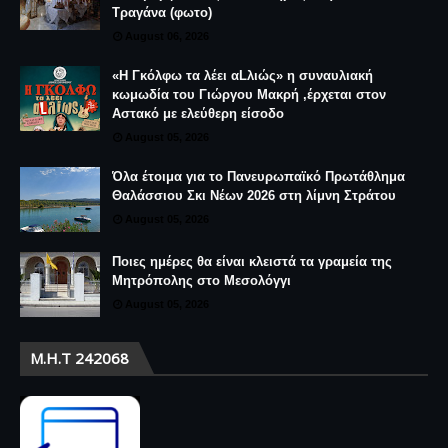
Τραγάνα (φωτο)
August 06, 2026
«Η Γκόλφω τα λέει αLλιώς» η συναυλιακή
κωμωδία του Γιώργου Μακρή ,έρχεται στον
Αστακό με ελεύθερη είσοδο
August 05, 2026
Όλα έτοιμα για το Πανευρωπαϊκό Πρωτάθλημα
Θαλάσσιου Σκι Νέων 2026 στη λίμνη Στράτου
August 05, 2026
Ποιες ημέρες θα είναι κλειστά τα γραμεία της
Μητρόπολης στο Μεσολόγγι
August 05, 2026
Μ.Η.Τ 242068