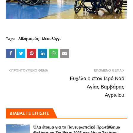
Tags:
Αθλητισμός
Μεσολόγγι
ΠΡΟΗΓΟΎΜΕΝΟ ΘΈΜΑ
ΕΠΌΜΕΝΟ ΘΈΜΑ
Ευχέλαιο στον Ιερό Ναό
Αγίας Βαρβάρας
Αγρινίου
ΔΙΑΒΑΣΤΕ ΕΠΙΣΗΣ
Όλα έτοιμα για το Πανευρωπαϊκό Πρωτάθλημα
Θαλάσσιου Σκι Νέων 2026 στη λίμνη Στράτου