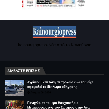
kainourgiopress-Νέα από το Καινούργιο
ΔΙΑΒΆΣΤΕ ΕΠΊΣΗΣ
Αγρίνιο: Ενεπλάκη σε τροχαίο ενώ του είχε
αφαιρεθεί το δίπλωμα οδήγησης
August 06, 2026
Πανηγύρισε το Ιερό Ησυχαστήριο
Μεταμορφώσεως του Σωτήρος στην Άνω