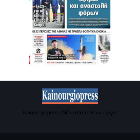
kainourgiopress-Νέα από το Καινούργιο