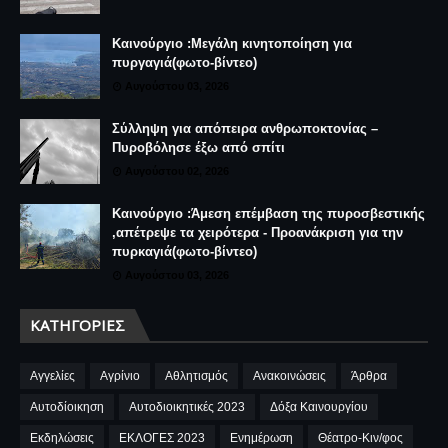
Καινούργιο :Μεγάλη κινητοποίηση για
πυργαγιά(φωτο-βίντεο)
Αυγούστου 03, 2026
Σύλληψη για απόπειρα ανθρωποκτονίας –
Πυροβόλησε έξω από σπίτι
Αυγούστου 02, 2026
Καινούργιο :Άμεση επέμβαση της πυροσβεστικής
,απέτρεψε τα χειρότερα - Προανάκριση για την
πυρκαγιά(φωτο-βίντεο)
Αυγούστου 03, 2026
ΚΑΤΗΓΟΡΊΕΣ
Αγγελίες
Αγρίνιο
Αθλητισμός
Ανακοινώσεις
Άρθρα
Αυτοδίοικηση
Αυτοδιοικητικές 2023
Δόξα Καινουργίου
Εκδηλώσεις
ΕΚΛΟΓΕΣ 2023
Ενημέρωση
Θέατρο-Κιν/φος