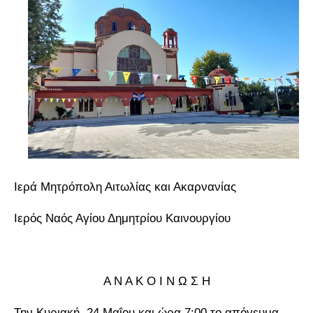
Ιερά Μητρόπολη Αιτωλίας και Ακαρνανίας
Ιερός Ναός Αγίου Δημητρίου Καινουργίου
Α Ν Α Κ Ο Ι Ν Ω Σ Η
Την Κυριακή 24 Μαΐου και ώρα 7:00 το απόγευμα