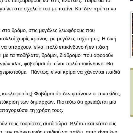
χι σε πεζόδρομους και στις πλατείες. Τώρα θα το
ίνει στο σχολείο του με πατίνι. Και δεν πρέπει να
ι στο δρόμο, στις μεγάλες λεωφόρους που
πολλοί χωρίς κράνος, με μεγάλες ταχύτητες. Η δική
 να υπάρχουν, είναι πολύ επικίνδυνο ή εν πάση
ι με τα ποδήλατα, δρόμοι, διάδρομοι που αφορούν
ιών κλπ, φοβούμαι ότι είναι πολύ επικίνδυνο. Θα
χειριστούμε. Πάντως, είναι κρίμα να χάνονται παιδιά
ς κυκλοφορίας} Φοβάμαι ότι δεν φτάνουν οι πινακίδες.
απόκριση των δημάρχων. Πιστεύω ότι χρειάζεται μια
απαγορεύσει τη χρήση τους.
ούν τους τουρίστες αυτά τώρα. Βλέπω και κάποιους
ι την ανάγκη ενός παιδιού να παίξει, αυτό είναι ένα