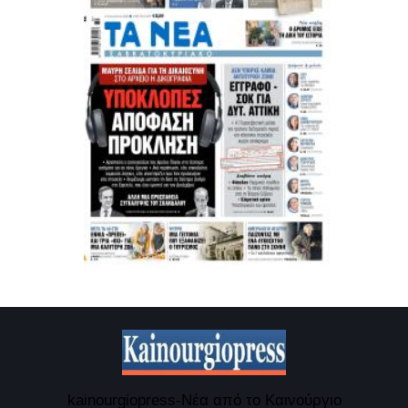
kainourgiopress-Νέα από το Καινούργιο