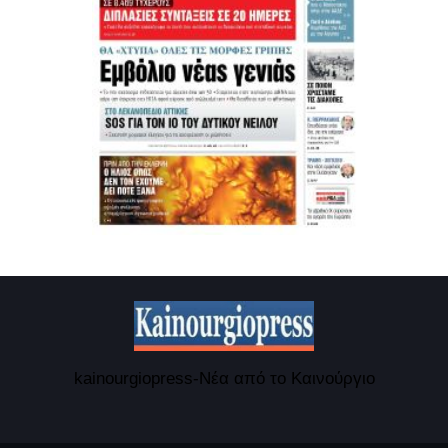
kainourgiopress-Νέα από το Καινούργιο