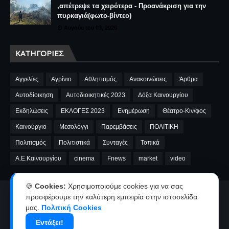
,απέτρεψε τα χειρότερα - Προανάκριση για την
πυρκαγιά(φωτο-βίντεο)
Αυγούστου 03, 2026
ΚΑΤΗΓΟΡΊΕΣ
Αγγελίες
Αγρίνιο
Αθλητισμός
Ανακοινώσεις
Άρθρα
Αυτοδίοικηση
Αυτοδιοικητικές 2023
Δόξα Καινουργίου
Εκδηλώσεις
ΕΚΛΟΓΕΣ 2023
Ενημέρωση
Θέατρο-Κιν/φος
Καινούργιο
Μεσολόγγι
Παρεμβάσεις
ΠΟΛΙΤΙΚΗ
Πολιτισμός
Πολιτιστικά
Συνταγές
Τοπικά
A.E.Καινουργίου
cinema
Fnews
market
video
🍪
Cookies:
Χρησιμοποιούμε cookies για να σας
προσφέρουμε την καλύτερη εμπειρία στην ιστοσελίδα
Αρχική
Ταυτότητα
Όροι χρήσης-Πολιτική απορρήτου
μας.
Πολιτική Cookies
Επικοινωνία-Διαφήμιση
Εντάξει!
Copyright ©
2026
kainourgiopress-Νέα από το Καινούργιο,το Αγρίνιο