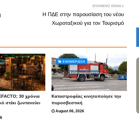
ΕΠΌΜΕΝΟ ΘΈΜΑ
η
Η ΠΔΕ στην παρουσίαση του νέου
Χωροταξικού για τον Τουρισμό
ΕΝΗΜΈΡΩΣΗ
EFACTO; 30 χρόνια
Καταστροφέας κινητοποίησε την
κό στέκι ζωντανεύει
πυροσβεστική
August 06, 2026
26