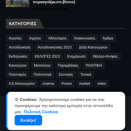
πυρκαγιά(φωτο-βίντεο)
Αυγούστου 03, 2026
ΚΑΤΗΓΟΡΊΕΣ
Αγγελίες
Αγρίνιο
Αθλητισμός
Ανακοινώσεις
Άρθρα
Αυτοδίοικηση
Αυτοδιοικητικές 2023
Δόξα Καινουργίου
Εκδηλώσεις
ΕΚΛΟΓΕΣ 2023
Ενημέρωση
Θέατρο-Κιν/φος
Καινούργιο
Μεσολόγγι
Παρεμβάσεις
ΠΟΛΙΤΙΚΗ
Πολιτισμός
Πολιτιστικά
Συνταγές
Τοπικά
A.E.Καινουργίου
cinema
Fnews
market
video
🍪
Cookies:
Χρησιμοποιούμε cookies για να σας
προσφέρουμε την καλύτερη εμπειρία στην ιστοσελίδα
Αρχική
Ταυτότητα
Όροι χρήσης-Πολιτική απορρήτου
μας.
Πολιτική Cookies
Επικοινωνία-Διαφήμιση
Εντάξει!
Copyright ©
2026
kainourgiopress-Νέα από το Καινούργιο,το Αγρίνιο
και την Αιτωλοακαρνανία