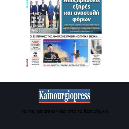
kainourgiopress-Νέα από το Καινούργιο