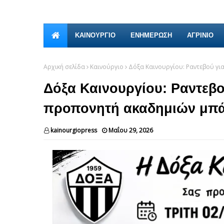
ΚΑΙΝΟΎΡΓΙΟ
ΕΝΗΜΕΡΩΣΗ
ΑΓΡΙΝΙΟ
Αρχική σελίδα
Καινούργιο
Δόξα Καινουργίου: Ραντεβού για
Δόξα Καινουργίου: Ραντεβού
προπονητή ακαδημιών μπ
kainourgiopress
Μαΐου 29, 2026