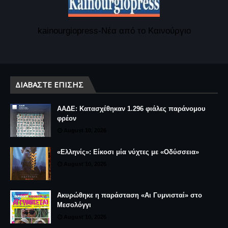
kainourgiopress-Νέα από το Καινούργιο
ΔΙΑΒΆΣΤΕ ΕΠΊΣΗΣ
ΑΑΔΕ: Κατασχέθηκαν 1.296 φιάλες παράνομου
φρέον
August 10, 2026
«Ελληνίς»: Είκοσι μία νύχτες με «Οδύσσεια»
August 10, 2026
Ακυρώθηκε η παράσταση «Αι Γυμνισταί» στο
Μεσολόγγι
August 10, 2026