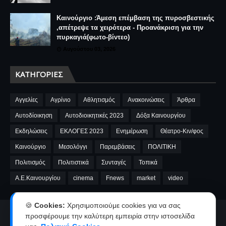
Καινούργιο :Άμεση επέμβαση της πυροσβεστικής
,απέτρεψε τα χειρότερα - Προανάκριση για την
πυρκαγιά(φωτο-βίντεο)
Αυγούστου 03, 2026
ΚΑΤΗΓΟΡΊΕΣ
Αγγελίες
Αγρίνιο
Αθλητισμός
Ανακοινώσεις
Άρθρα
Αυτοδίοικηση
Αυτοδιοικητικές 2023
Δόξα Καινουργίου
Εκδηλώσεις
ΕΚΛΟΓΕΣ 2023
Ενημέρωση
Θέατρο-Κιν/φος
Καινούργιο
Μεσολόγγι
Παρεμβάσεις
ΠΟΛΙΤΙΚΗ
Πολιτισμός
Πολιτιστικά
Συνταγές
Τοπικά
A.E.Καινουργίου
cinema
Fnews
market
video
🍪
Cookies:
Χρησιμοποιούμε cookies για να σας
Αρχική
Ταυτότητα
Όροι χρήσης-Πολιτική απορρήτου
προσφέρουμε την καλύτερη εμπειρία στην ιστοσελίδα