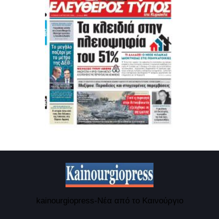
kainourgiopress-Νέα από το Καινούργιο