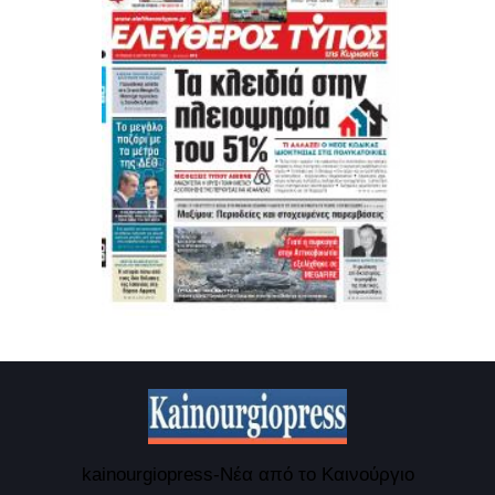
kainourgiopress-Νέα από το Καινούργιο