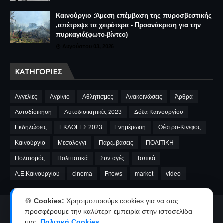
Καινούργιο :Άμεση επέμβαση της πυροσβεστικής
,απέτρεψε τα χειρότερα - Προανάκριση για την
πυρκαγιά(φωτο-βίντεο)
Αυγούστου 03, 2026
ΚΑΤΗΓΟΡΊΕΣ
Αγγελίες
Αγρίνιο
Αθλητισμός
Ανακοινώσεις
Άρθρα
Αυτοδίοικηση
Αυτοδιοικητικές 2023
Δόξα Καινουργίου
Εκδηλώσεις
ΕΚΛΟΓΕΣ 2023
Ενημέρωση
Θέατρο-Κιν/φος
Καινούργιο
Μεσολόγγι
Παρεμβάσεις
ΠΟΛΙΤΙΚΗ
Πολιτισμός
Πολιτιστικά
Συνταγές
Τοπικά
A.E.Καινουργίου
cinema
Fnews
market
video
🍪
Cookies:
Χρησιμοποιούμε cookies για να σας
προσφέρουμε την καλύτερη εμπειρία στην ιστοσελίδα
Αρχική
Ταυτότητα
Όροι χρήσης-Πολιτική απορρήτου
μας.
Πολιτική Cookies