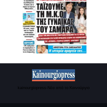
kainourgiopress-Νέα από το Καινούργιο