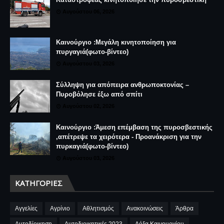
Αυγούστου 06, 2026
Καινούργιο :Μεγάλη κινητοποίηση για
πυργαγιά(φωτο-βίντεο)
Αυγούστου 03, 2026
Σύλληψη για απόπειρα ανθρωποκτονίας –
Πυροβόλησε έξω από σπίτι
Αυγούστου 02, 2026
Καινούργιο :Άμεση επέμβαση της πυροσβεστικής
,απέτρεψε τα χειρότερα - Προανάκριση για την
πυρκαγιά(φωτο-βίντεο)
Αυγούστου 03, 2026
ΚΑΤΗΓΟΡΊΕΣ
Αγγελίες
Αγρίνιο
Αθλητισμός
Ανακοινώσεις
Άρθρα
Αυτοδίοικηση
Αυτοδιοικητικές 2023
Δόξα Καινουργίου