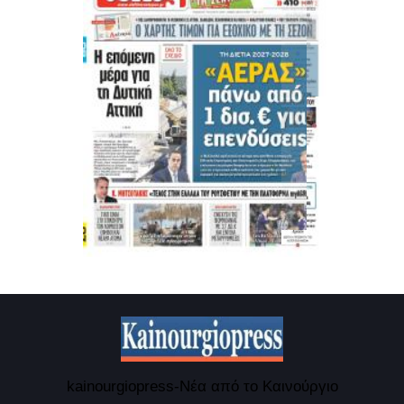
kainourgiopress-Νέα από το Καινούργιο