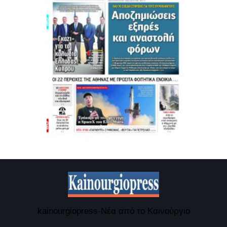
kainourgiopress-Νέα από το Καινούργιο