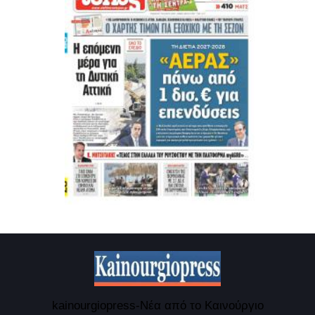
kainourgiopress-Νέα από το Καινούργιο